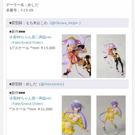
デーラー名；めしだ
卓番号；7-23-09
■原型師；もち米おこわ（
@Okowa_mtgm
）
■新作■■■
水着BBちゃん第二再臨ver.
（Fate/Grand Order）
1/7スケール **mm ￥13,000
■原型師；めしだ（
@messimesi
）
■新作■■■
水着BBちゃん第一再臨ver.
（Fate/Grand Order）
**スケール **mm ￥12,000