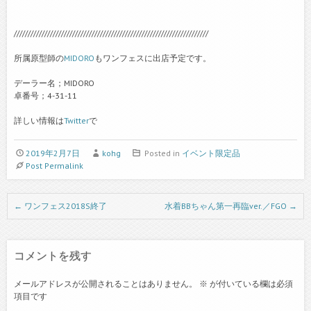
//////////////////////////////////////////////////////////////////////
所属原型師の
MIDORO
もワンフェスに出店予定です。
デーラー名；MIDORO
卓番号；4-31-11
詳しい情報は
Twitter
で
2019年2月7日
kohg
Posted in
イベント限定品
Post Permalink
Post navigation
←
ワンフェス2018S終了
水着BBちゃん第一再臨ver.／FGO
→
コメントを残す
メールアドレスが公開されることはありません。
※
が付いている欄は必須
項目です