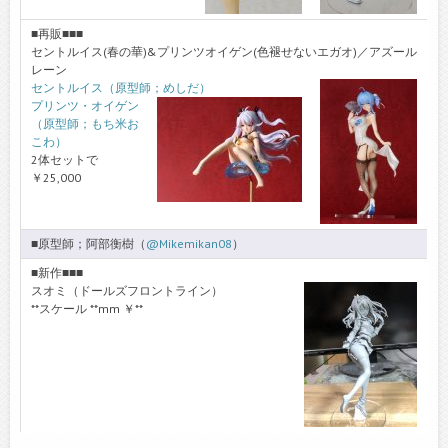
■再販■■■
セントルイス(春の華)&プリンツオイゲン(色褪せないエガオ)／アズール
レーン
セントルイス（原型師；めしだ）
プリンツ・オイゲン
（原型師；もち米お
こわ）
2体セットで
￥25,000
■原型師；阿部衡樹（
@Mikemikan08
）
■新作■■■
スオミ（ドールズフロントライン）
**スケール **mm ￥**