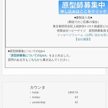
■書類送り先■
（郵送でのご応募の場合）
東京都世田谷区上祖師谷5-20-3 徳盛堂ビル
有限会社ヘビーゲイジ 原型師募集係 
メッセージフォーム（お問い合わせ先
【
会社概要
】
■原型師募集についてのQ&A
『
原型師募集についてのQ&A
』をまとめました。
質問のある方も
こちら
から書き込んでください。
カウンタ
total:
186576
today:
63
yesterday:
42