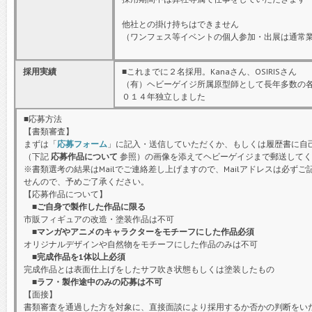
他社との掛け持ちはできません
（ワンフェス等イベントの個人参加・出展は通常業
採用実績
■これまでに２名採用。Kanaさん、OSIRISさん
（有）ヘビーゲイジ所属原型師として長年多数の
０１４年独立しました
■応募方法
【書類審査】
まずは「
応募フォーム
」に記入・送信していただくか、もしくは履歴書に自己
（下記
応募作品について
参照）の画像を添えてヘビーゲイジまで郵送してく
※書類選考の結果はMailでご連絡差し上げますので、Mailアドレスは必ず
せんので、予めご了承ください。
【応募作品について】
■ご自身で製作した作品に限る
市販フィギュアの改造・塗装作品は不可
■マンガやアニメのキャラクターをモチーフにした作品必須
オリジナルデザインや自然物をモチーフにした作品のみは不可
■完成作品を1体以上必須
完成作品とは表面仕上げをしたサフ吹き状態もしくは塗装したもの
■ラフ・製作途中のみの応募は不可
【面接】
書類審査を通過した方を対象に、直接面談により採用するか否かの判断をい