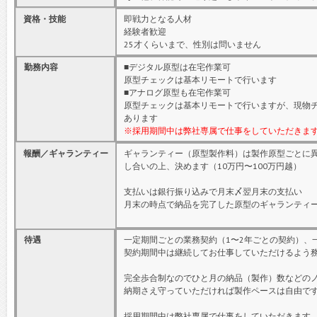
資格・技能
即戦力となる人材
経験者歓迎
25才くらいまで、性別は問いません
勤務内容
■デジタル原型は在宅作業可
原型チェックは基本リモートで行います
■アナログ原型も在宅作業可
原型チェックは基本リモートで行いますが、現物
あります
※採用期間中は弊社専属で仕事をしていただきま
報酬／ギャランティー
ギャランティー（原型製作料）は製作原型ごとに
し合いの上、決めます（10万円〜100万円越）
支払いは銀行振り込みで月末〆翌月末の支払い
月末の時点で納品を完了した原型のギャランティ
待遇
一定期間ごとの業務契約（1〜2年ごとの契約）、
契約期間中は継続してお仕事していただけるよう
完全歩合制なのでひと月の納品（製作）数などの
納期さえ守っていただければ製作ペースは自由で
採用期間中は弊社専属で仕事をしていただきます