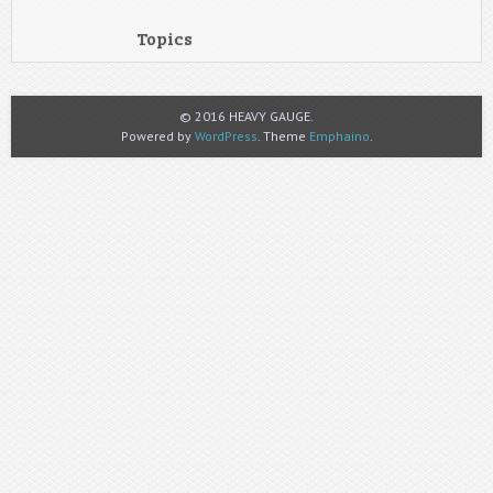
Topics
© 2016 HEAVY GAUGE.
Powered by
WordPress
. Theme
Emphaino
.