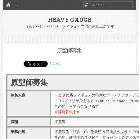
HOME
Menu
Search
SKIP TO CONTENT
HEAVY GAUGE
（有）ヘビーゲイジ フィギュア専門の造形工房です
原型師募集
Pocket
原型師募集
募集人数
・美少女系フィギュアの得意な方（アナログ・デ
・３Dアプリが扱える方（ZBrush、blender、Fusi
この他、何でもこなせる方
※随時募集中!!
職種
原型師
業務内容
原型製作・試作（PVC塗装済み完成品やプライズ
その他、雑誌等の造り起こしやイベントのディス