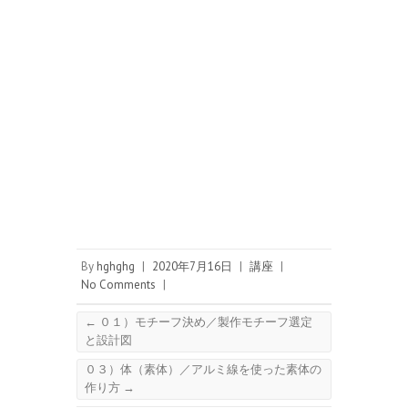
By
hghghg
|
2020年7月16日
|
講座
|
No Comments
|
←
０１）モチーフ決め／製作モチーフ選定
と設計図
０３）体（素体）／アルミ線を使った素体の
作り方
→