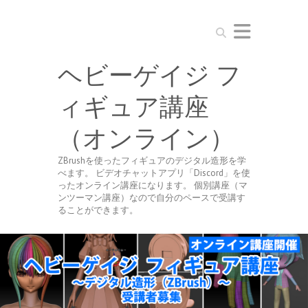
Search
ヘビーゲイジ フ
ィギュア講座
（オンライン）
ZBrushを使ったフィギュアのデジタル造形を学
べます。 ビデオチャットアプリ「Discord」を使
ったオンライン講座になります。 個別講座（マ
ンツーマン講座）なので自分のペースで受講す
ることができます。