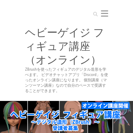
Search
ヘビーゲイジ フ
ィギュア講座
（オンライン）
ZBrushを使ったフィギュアのデジタル造形を学
べます。 ビデオチャットアプリ「Discord」を使
ったオンライン講座になります。 個別講座（マ
ンツーマン講座）なので自分のペースで受講す
ることができます。