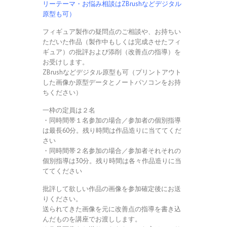
リーテーマ・お悩み相談はZBrushなどデジタル
原型も可）
フィギュア製作の疑問点のご相談や、お持ちい
ただいた作品（製作中もしくは完成させたフィ
ギュア）の批評および添削（改善点の指導）を
お受けします。
ZBrushなどデジタル原型も可（プリントアウト
した画像か原型データとノートパソコンをお持
ちください）
一枠の定員は２名
・同時間帯１名参加の場合／参加者の個別指導
は最長60分。残り時間は作品造りに当ててくだ
さい
・同時間帯２名参加の場合／参加者それそれの
個別指導は30分。残り時間は各々作品造りに当
ててください
批評して欲しい作品の画像を参加確定後にお送
りください。
送られてきた画像を元に改善点の指導を書き込
んだものを講座でお渡しします。