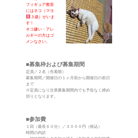
フィギュア教室
にはネコ（マヨ
３歳）がいま
す！
ネコ嫌い・アレ
ルギーの方はゴ
メンなさい。
■募集枠および募集期間
定員／２名（先着順）
募集期間／開催日の１ヶ月前から開催日の前日
まで
※定員になり次第募集期間内でも予告なく締め
切りとなります。
■参加費
１回（最長６０分）／３０００円（税込）
時間の内訳