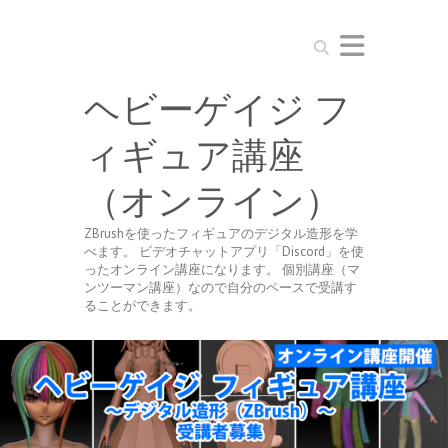
Search
ヘビーゲイジ フ
ィギュア講座
（オンライン）
ZBrushを使ったフィギュアのデジタル造形を学
べます。 ビデオチャットアプリ「Discord」を使
ったオンライン講座になります。 個別講座（マ
ンツーマン講座）なので自分のペースで受講す
ることができます。