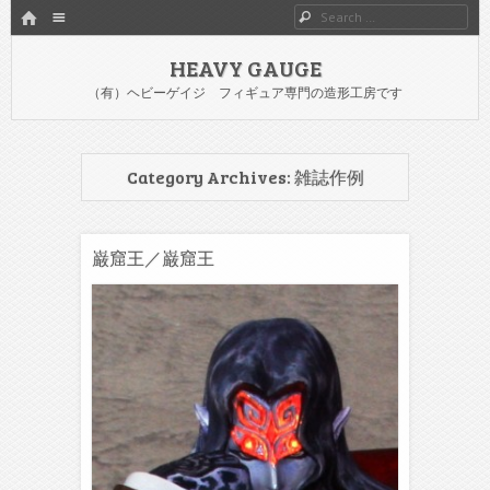
HOME
Menu
Search
SKIP TO CONTENT
HEAVY GAUGE
（有）ヘビーゲイジ フィギュア専門の造形工房です
Category Archives:
雑誌作例
巌窟王／巌窟王