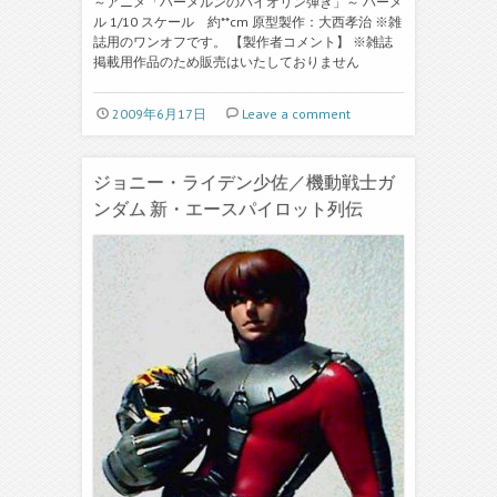
～アニメ「ハーメルンのバイオリン弾き」～ ハーメ
ル 1/10 スケール 約**cm 原型製作：大西孝治 ※雑
誌用のワンオフです。 【製作者コメント】 ※雑誌
掲載用作品のため販売はいたしておりません
2009年6月17日
Leave a comment
ジョニー・ライデン少佐／機動戦士ガ
ンダム 新・エースパイロット列伝