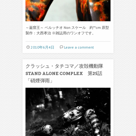
～巌窟王～ ベルッチオ Non スケール 約**cm 原型
製作：大西孝治 ※雑誌用のワンオフです。
2010年6月4日
Leave a comment
クラッシュ・タチコマ／攻殻機動隊
STAND ALONE COMPLEX 第25話
「硝煙弾雨」