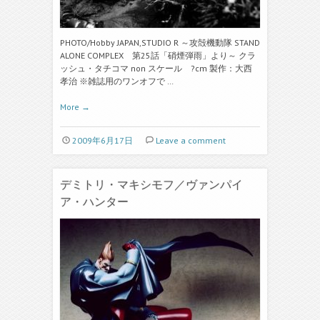
PHOTO/Hobby JAPAN,STUDIO R ～攻殻機動隊 STAND
ALONE COMPLEX 第25話「硝煙弾雨」より～ クラ
ッシュ・タチコマ non スケール ?cm 製作：大西
孝治 ※雑誌用のワンオフで …
More
→
2009年6月17日
Leave a comment
デミトリ・マキシモフ／ヴァンパイ
ア・ハンター