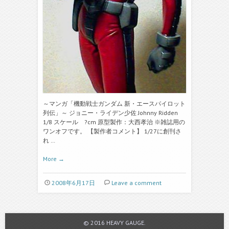
～マンガ「機動戦士ガンダム 新・エースパイロット
列伝」～ ジョニー・ライデン少佐 Johnny Ridden
1/8 スケール ?cm 原型製作：大西孝治 ※雑誌用の
ワンオフです。 【製作者コメント】 1/27に創刊さ
れ …
More
→
2008年6月17日
Leave a comment
© 2016 HEAVY GAUGE.