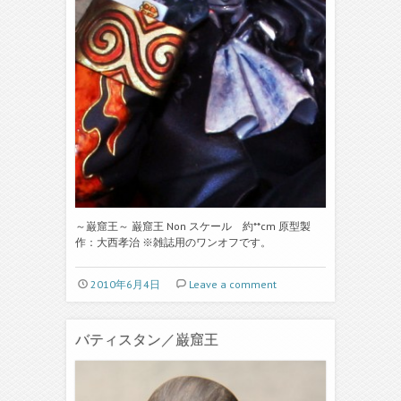
～巌窟王～ 巌窟王 Non スケール 約**cm 原型製
作：大西孝治 ※雑誌用のワンオフです。
2010年6月4日
Leave a comment
バティスタン／巌窟王