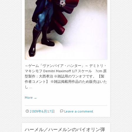
～ゲーム「ヴァンパイア・ハンター」～ デミトリ・
マキシモフ Demitri Maximoff 1/7 スケール ?cm 原
型製作：大西孝治 ※雑誌用のワンオフです。 【製
作者コメント】 ※雑誌掲載用作品のため販売はいた
し …
More
→
2009年6月17日
Leave a comment
ハーメル／ハーメルンのバイオリン弾