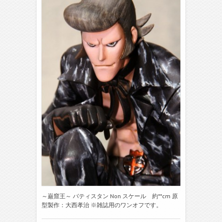
～巌窟王～ バティスタン Non スケール 約**cm 原
型製作：大西孝治 ※雑誌用のワンオフです。