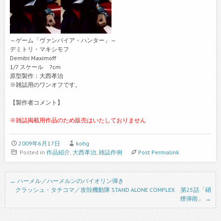
～ゲーム「ヴァンパイア・ハンター」～
デミトリ・マキシモフ
Demitri Maximoff
1/7 スケール ?cm
原型製作：大西孝治
※雑誌用のワンオフです。
【製作者コメント】
※雑誌掲載用作品のため販売はいたしておりません
2009年6月17日
kohg
Posted in
作品紹介
,
大西孝治
,
雑誌作例
Post Permalink
Post navigation
←
ハーメル／ハーメルンのバイオリン弾き
クラッシュ・タチコマ／攻殻機動隊 STAND ALONE COMPLEX 第25話「硝
煙弾雨」
→