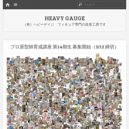
HOME
Menu
Search
SKIP TO CONTENT
HEAVY GAUGE
（有）ヘビーゲイジ フィギュア専門の造形工房です
プロ原型師育成講座 第14期生 募集開始（3/12 締切）