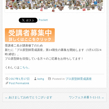
Pocket
受講者二名が講座修了のため
新たに「プロ原型師育成講座」第14期生の募集を開始します（3月12日24
時 締切）。
プロ原型師を目指している方々のご応募をお待ちしてます！
くわしくは
こちら。
2017年1月17日
kohg
Posted in
プロ原型師育成講座
Post Permalink
Post navigation
←
あけましておめでとうございます
ワンフェス卓番 5-11-11
→