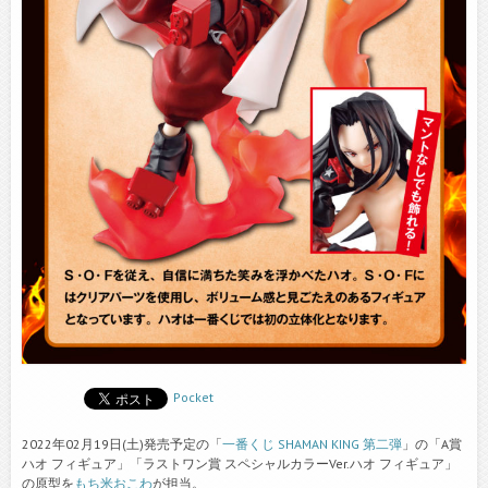
Pocket
2022年02月19日(土)発売予定の「
一番くじ SHAMAN KING 第二弾
」の「A賞
ハオ フィギュア」「ラストワン賞 スペシャルカラーVer.ハオ フィギュア」
の原型を
もち米おこわ
が担当。