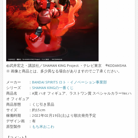
©武井宏之・講談社／SHAMAN KING Project.・テレビ東京 ®KODANSHA
※ 画像と商品とは、多少異なる場合がありますのでご了承ください。
メーカー ：
BANDAI SPIRITS ロト・イノベーション事業部
シリーズ ：
SHAMAN KINGの一番くじ
商品名 ：A賞 ハオ フィギュア、ラストワン賞 スペシャルカラーVer.ハ
オ フィギュア
商品形態 ：くじ引き景品
サイズ ：約15cm
稼働時期 ：2022年02月19日(土)より順次発売予定
デザイン画 ：有
原型製作 ：
もち米おこわ
【コメント】