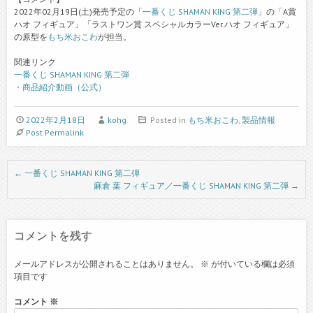
2022年02月19日(土)発売予定の「
一番くじ SHAMAN KING 第二弾
」の「A賞
ハオ フィギュア」「ラストワン賞 スペシャルカラーVer.ハオ フィギュア」
の原型を
もち米おこわ
が担当。
関連リンク
一番くじ SHAMAN KING 第二弾
・商品紹介動画（公式）
2022年2月18日
kohg
Posted in
もち米おこわ
,
製品情報
Post Permalink
Post navigation
←
一番くじ SHAMAN KING 第二弾
麻倉 葉 フィギュア／一番くじ SHAMAN KING 第二弾
→
コメントを残す
メールアドレスが公開されることはありません。
※
が付いている欄は必須
項目です
コメント
※