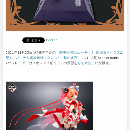
Pocket
2021年11月23日(火)発売予定の「
劇場公開記念 一番くじ 劇場版マクロスΔ
絶対LIVE!!!!!!＆劇場短編マクロスF ～時の迷宮～
」の「A賞 Scarlet noble
ver.フレイア・ヴィオンフィギュア」の原型を
もち米おこわ
が担当。