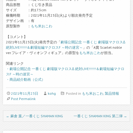
商品形態 ：くじ引き景品
サイズ ：約17.5cm
稼働時期 ：2021年11月23日(火)より順次発売予定
デザイン画 ：有
原型製作 ：
もち米おこわ
【コメント】
2021年11月23日(火)発売予定の「
劇場公開記念 一番くじ 劇場版マクロスΔ
絶対LIVE!!!!!!＆劇場短編マクロスF ～時の迷宮～
」の「A賞 Scarlet noble
ver.フレイア・ヴィオンフィギュア」の原型を
もち米おこわ
が担当。
関連リンク
・劇場公開記念 一番くじ 劇場版マクロスΔ 絶対LIVE!!!!!!＆劇場短編マクロ
スF ～時の迷宮～
・商品紹介動画（公式）
2021年11月23日
kohg
Posted in
もち米おこわ
,
製品情報
Post Permalink
Post navigation
←
麻倉 葉／一番くじ SHAMAN KING
一番くじ SHAMAN KING 第二弾
→