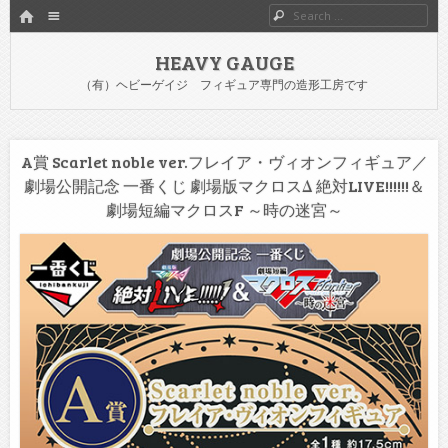
HOME
Menu
Search
SKIP TO CONTENT
HEAVY GAUGE
（有）ヘビーゲイジ フィギュア専門の造形工房です
A賞 Scarlet noble ver.フレイア・ヴィオンフィギュア／
劇場公開記念 一番くじ 劇場版マクロスΔ 絶対LIVE!!!!!!＆
劇場短編マクロスF ～時の迷宮～