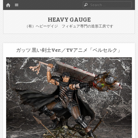
HOME
Menu
Search
SKIP TO CONTENT
HEAVY GAUGE
（有）ヘビーゲイジ フィギュア専門の造形工房です
ガッツ 黒い剣士Ver.／TVアニメ「ベルセルク」