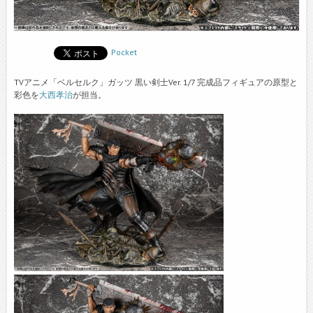
Pocket
TVアニメ「ベルセルク」ガッツ 黒い剣士Ver. 1/7 完成品フィギュアの原型と
彩色を
大西孝治
が担当。