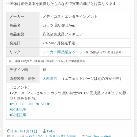
※画像は彩色見本を撮影したものなので実際の商品とは異なります。
メーカー
メディコス・エンタテインメント
商品名
ガッツ 黒い剣士Ver.
商品形態
彩色済完成品フィギュア
発売日
2025年1月発売予定
リンク
メーカー商品紹介ページ
（既に閉鎖されている場合あり）
(C)三浦建太郎(スタジオ我画)・白泉社／ベルセルク製作委員会
デザイン画
有
原型製作・彩色
大西孝治
（エフェクトパーツは別の方が担当）
【コメント】
TVアニメ「ベルセルク」ガッツ 黒い剣士Ver. 1/7 完成品フィギュアの原
型と彩色を担当。
■MEDICOS ONLINE SHOP
■関連記事
■関連記事
2025年1月31日
kohg
Posted in
作品紹介
,
大西孝治
,
製品情報
Post Permalink