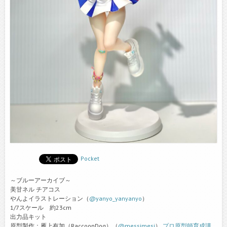
Pocket
～ブルーアーカイブ～
美甘ネル チアコス
やんよイラストレーション（
@yanyo_yanyanyo
）
1/7スケール 約23cm
出力品キット
原型製作：雁上有加（RaccoonDog）（
@messimesi
）
プロ原型師育成講