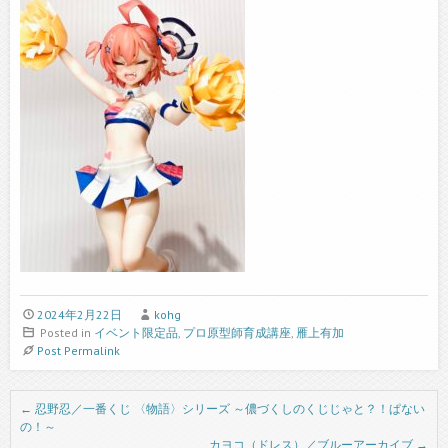
2024年2月22日
kohg
Posted in
イベント限定品
,
プロ原型師育成講座
,
雁上有加
Post Permalink
Post navigation
←
忍野忍／一番くじ 〈物語〉シリーズ ～儂づくしのくじじゃと？！ぱない
の！～
カヨコ（ドレス）／ブルーアーカイブ
→