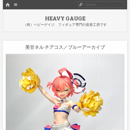
HOME
Menu
Search
SKIP TO CONTENT
HEAVY GAUGE
（有）ヘビーゲイジ フィギュア専門の造形工房です
美甘ネル チアコス／ブルーアーカイブ