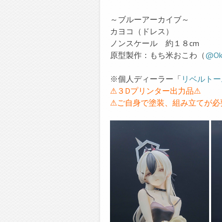
～ブルーアーカイブ～
カヨコ（ドレス）
ノンスケール 約１８cm
原型製作：もち米おこわ（
@Ok
※個人ディーラー「
リベルトー
⚠３Dプリンター出力品⚠
⚠ご自身で塗装、組み立てが必