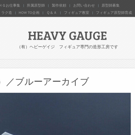
ＨＧお仕事集
所属原型師
製作依頼
お問い合わせ
原型師募集
ラク造
HOW TO企画
Ｑ＆Ａ
フィギュア教室
フィギュア原型師育成
HEAVY GAUGE
（有）ヘビーゲイジ フィギュア専門の造形工房です
）／ブルーアーカイブ