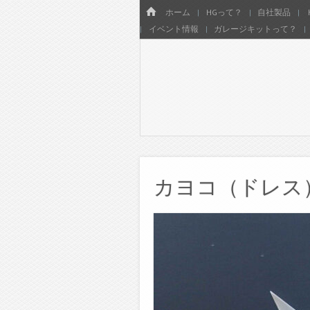
Menu
HOME
SKIP TO CONTENT
ホーム
HGって？
自社製品
イベント情報
ガレージキットって？
カヨコ（ドレス