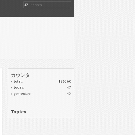
Search
カウンタ
total:
186560
today:
47
yesterday:
42
Topics