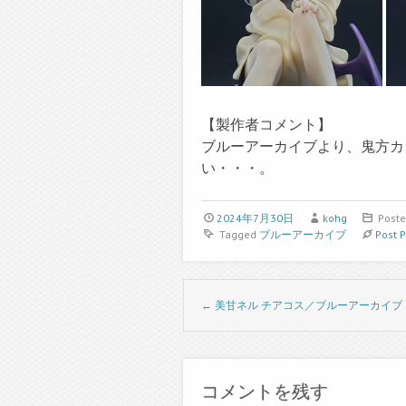
【製作者コメント】
ブルーアーカイブより、鬼方カ
い・・・。
2024年7月30日
kohg
Poste
Tagged
ブルーアーカイブ
Post 
Post navigation
←
美甘ネル チアコス／ブルーアーカイブ
コメントを残す