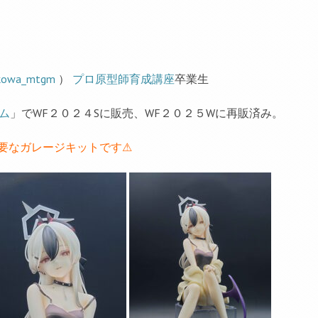
owa_mtgm
）
プロ原型師育成講座
卒業生
ム
」でWF２０２４Sに販売、WF２０２５Wに再販済み。
要なガレージキットです⚠