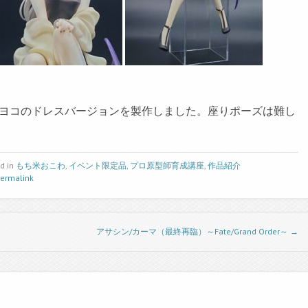
ヨコのドレスバージョンを製作しました。座りポーズは難し
d in
もち米おこわ
,
イベント限定品
,
プロ原型師育成講座
,
作品紹介
Permalink
アサシン/カーマ（最終再臨）～Fate/Grand Order～
→