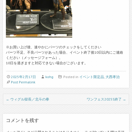
※お買い上げ後、速やかにパーツのチェックをしてください
パーツ不足、不良パーツがあった場合、イベント終了後10日以内にご連絡
ください（メッセージフォーム）。
10日を過ぎますと対応できない場合がございます。
2025年2月17日
kohg
Posted in
イベント限定品
,
大西孝治
Post Permalink
Post navigation
←
ウィグル獄長／北斗の拳
ワンフェス2025S終了
→
コメントを残す