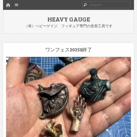
HOME
Menu
Search
SKIP TO CONTENT
HEAVY GAUGE
（有）ヘビーゲイジ フィギュア専門の造形工房です
ワンフェス2025S終了