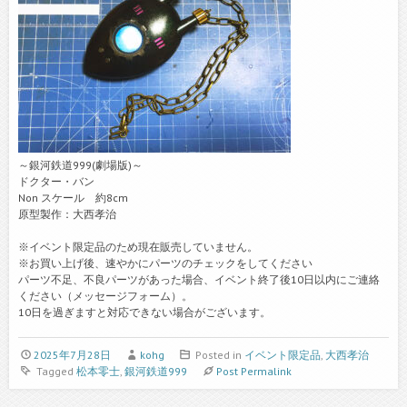
～銀河鉄道999(劇場版)～
ドクター・バン
Non スケール 約8cm
原型製作：大西孝治
※イベント限定品のため現在販売していません。
※お買い上げ後、速やかにパーツのチェックをしてください
パーツ不足、不良パーツがあった場合、イベント終了後10日以内にご連絡
ください（メッセージフォーム）。
10日を過ぎますと対応できない場合がございます。
2025年7月28日
kohg
Posted in
イベント限定品
,
大西孝治
Tagged
松本零士
,
銀河鉄道999
Post Permalink